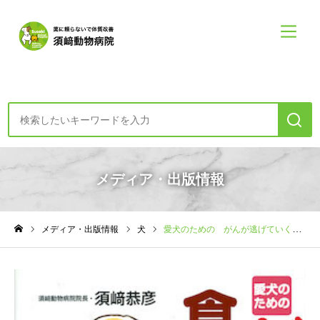
診療案内・申し込み
メディア・出版情報
初めての方へー診療の方針
メディア・出版情報
犬
愛犬のための がんが逃げていく食事と生活
食・健康・心コラム
ホーム
須崎動物病院について
須崎動物病院について
診療案内メニュー