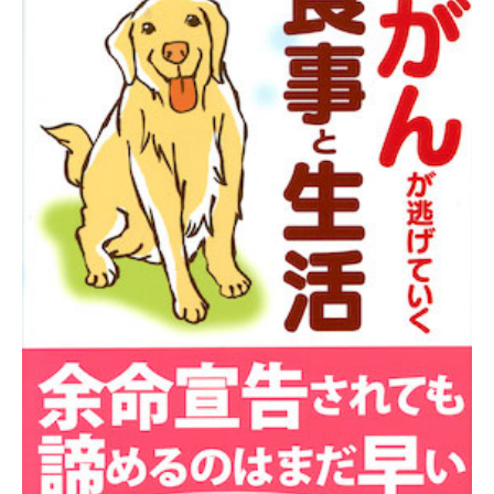
病気・症状
めじろ台診療
よくある質問
困った時はここ
移動式診療
アクセス
獣医師紹介
電話相談
須崎院長が運営する各種サイト
診療案内・申し込み
フォトチェック
須崎サプリ
対応できないこと
須崎動物病院のサプリメント販売サイト
バイオレゾナンストリートメント
ケース別対応窓口
バイオレゾナンストリートメントとは
ペットアカデミー
病院概要
獣医師から学ぶペットのための通信講座
個別プログラム
季節パック
ペット食育協会
獣医学と栄養学の適切な知識の普及