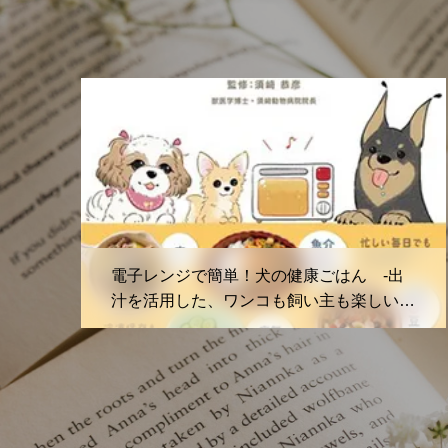
猫
はん -出
はじめて作る 猫の健康ごはん～ニャ
も楽しい健
のためのおいしくて栄養満点な40レ
～