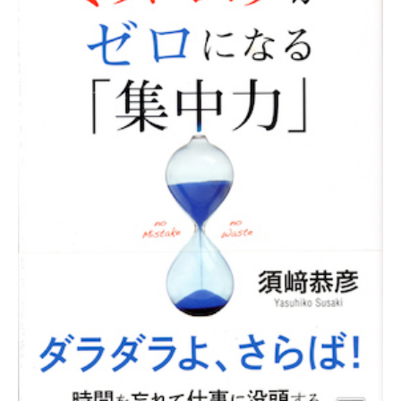
病気・症状
めじろ台診療
よくある質問
困った時はここ
移動式診療
アクセス
獣医師紹介
電話相談
須崎院長が運営する各種サイト
診療案内・申し込み
フォトチェック
須崎サプリ
対応できないこと
須崎動物病院のサプリメント販売サイト
バイオレゾナンストリートメント
ケース別対応窓口
バイオレゾナンストリートメントとは
ペットアカデミー
病院概要
獣医師から学ぶペットのための通信講座
個別プログラム
季節パック
ペット食育協会
獣医学と栄養学の適切な知識の普及