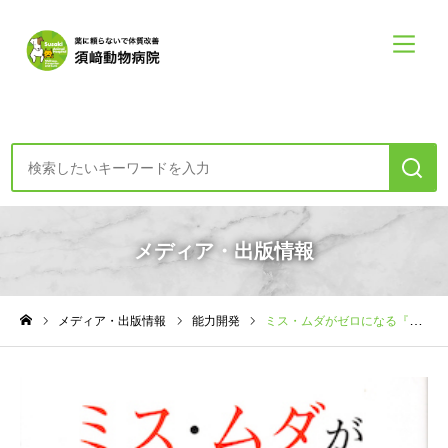
診療案内・申し込み
メディア・出版情報
初めての方へー診療の方針
メディア・出版情報
能力開発
ミス・ムダがゼロになる『集中力』 -実際に結果が出た７９のコツとトレーニング-
食・健康・心コラム
ホーム
須崎動物病院について
須崎動物病院について
診療案内メニュー