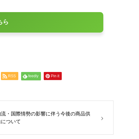
ちら
RSS
feedly
Pin it
物流・国際情勢の影響に伴う今後の商品供
給について