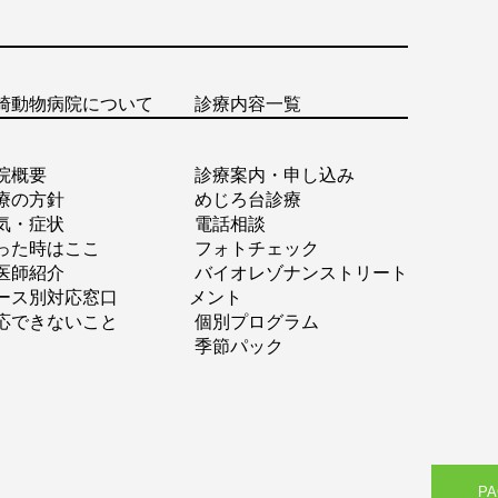
崎動物病院について
診療内容一覧
院概要
診療案内・申し込み
療の方針
めじろ台診療
気・症状
電話相談
った時はここ
フォトチェック
医師紹介
バイオレゾナンストリート
ース別対応窓口
メント
応できないこと
個別プログラム
季節パック