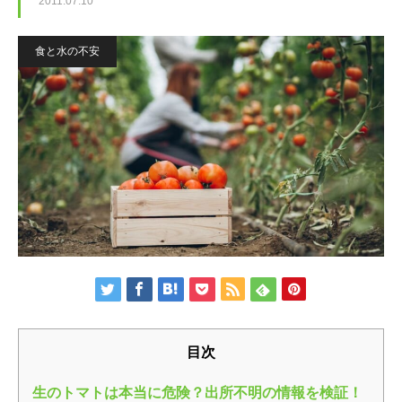
2011.07.10
病気・症状
めじろ台診療
よくある質問
食と水の不安
困った時はここ
移動式診療
アクセス
獣医師紹介
電話相談
須崎院長が運営する各種サイト
診療案内・申し込み
フォトチェック
須崎サプリ
対応できないこと
須崎動物病院のサプリメント販売サイト
バイオレゾナンストリートメント
ケース別対応窓口
バイオレゾナンストリートメントとは
ペットアカデミー
病院概要
獣医師から学ぶペットのための通信講座
個別プログラム
季節パック
目次
ペット食育協会
獣医学と栄養学の適切な知識の普及
生のトマトは本当に危険？出所不明の情報を検証！