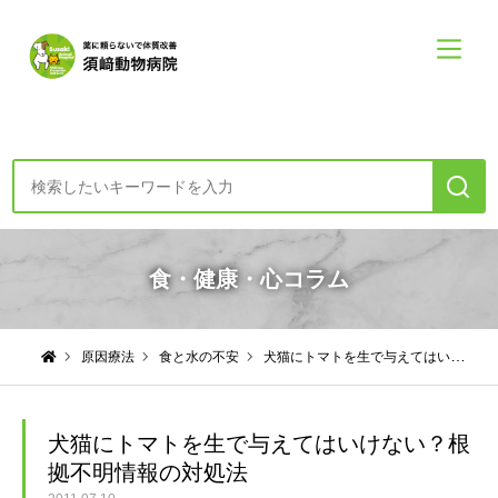
診療案内・申し込み
食・健康・心コラム
初めての方へー診療の方針
原因療法
食と水の不安
犬猫にトマトを生で与えてはいけない？根拠不明情報の対処法
食・健康・心コラム
須崎動物病院について
犬猫にトマトを生で与えてはいけない？根
拠不明情報の対処法
須崎動物病院について
診療案内メニュー