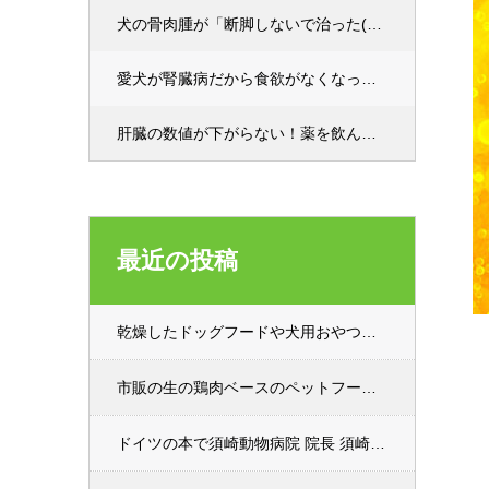
犬の骨肉腫が「断脚しないで治った(寛解)」例から学んだ【身体の調整能力】
愛犬が腎臓病だから食欲がなくなった？→全く違う理由だった話
肝臓の数値が下がらない！薬を飲んでいるのに…（春薬膳）
最近の投稿
乾燥したドッグフードや犬用おやつからヒトにサルモネラ食中毒発生！（カナダ）
市販の生の鶏肉ベースのペットフードを猫が食べたら鳥インフルエンザウイルスに感染して安楽死
ドイツの本で須崎動物病院 院長 須崎恭彦（獣医師・獣医学博士）の手作り食本が紹介されました。