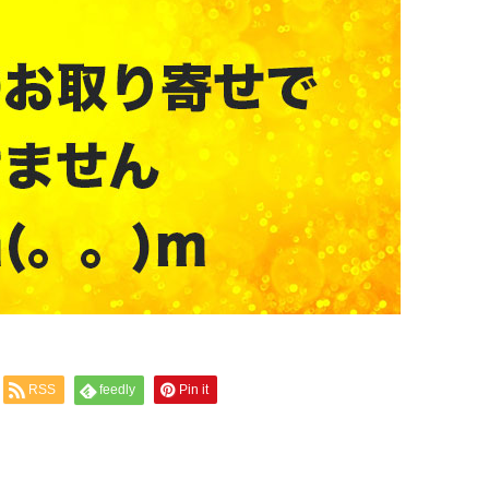
RSS
feedly
Pin it