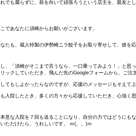
それでも腐らずに、前を向いて頑張ろうという店主を、親友と
そこであなたに須崎からお願いがございます。
あなたも、蔵人特製の伊勢崎ニラ餃子をお取り寄せして、彼を
もし、「須崎がそこまで言うなら、一口乗ってみよう！」と思
リックしていただき、飛んだ先のGoogleフォームから、ご注
そしてもしよかったらなのですが、応援のメッセージもそえて
僕も入院したとき、多くの方々から応援していただき、心強く
不本意な入院を７回も送ることになり、自分の力ではどうにも
いただけたら、うれしいです。 ｍ(。。)ｍ