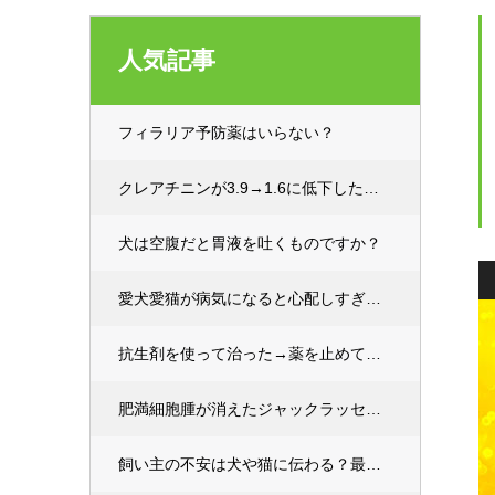
人気記事
フィラリア予防薬はいらない？
クレアチニンが3.9→1.6に低下した！愛犬・愛猫が腎臓病と診断されて落ち込んでいる飼い主さまへ
犬は空腹だと胃液を吐くものですか？
愛犬愛猫が病気になると心配しすぎる飼い主さんへ(オススメの効果的対処法)
抗生剤を使って治った→薬を止めて数日経ったら再発した…なぜ？
肥満細胞腫が消えたジャックラッセルテリア
飼い主の不安は犬や猫に伝わる？最新研究でわかった心の影響