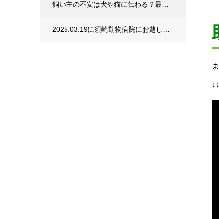
飼い主の不安は犬や猫に伝わる？最新研究でわかった心の影響
2025.03.19に須崎動物病院にお越しになる予定の方へ（道路の積雪状況 9:30現在）
↓