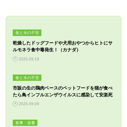
病気・症状
めじろ台診療
よくある質問
困った時はここ
移動式診療
アクセス
食と水の不安
獣医師紹介
電話相談
乾燥したドッグフードや犬用おやつからヒトにサ
須崎院長が運営する各種サイト
ルモネラ食中毒発生！（カナダ）
診療案内・申し込み
フォトチェック
2025.09.19
須崎サプリ
対応できないこと
須崎動物病院のサプリメント販売サイト
バイオレゾナンストリートメント
食と水の不安
ケース別対応窓口
バイオレゾナンストリートメントとは
ペットアカデミー
市販の生の鶏肉ベースのペットフードを猫が食べ
病院概要
獣医師から学ぶペットのための通信講座
個別プログラム
たら鳥インフルエンザウイルスに感染して安楽死
2025.09.09
季節パック
ペット食育協会
獣医学と栄養学の適切な知識の普及
食事・栄養