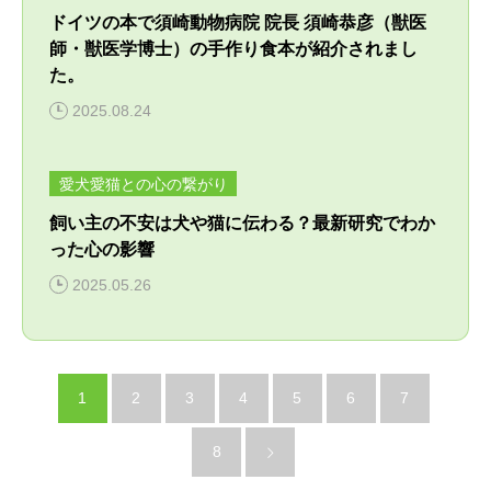
ドイツの本で須崎動物病院 院長 須崎恭彦（獣医
師・獣医学博士）の手作り食本が紹介されまし
た。
2025.08.24
愛犬愛猫との心の繋がり
飼い主の不安は犬や猫に伝わる？最新研究でわか
った心の影響
2025.05.26
1
2
3
4
5
6
7
8