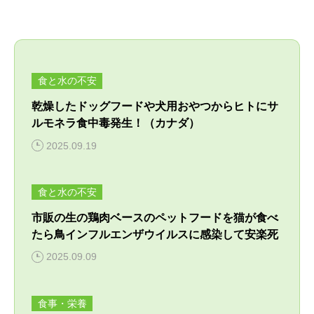
病気・症状
めじろ台診療
よくある質問
困った時はここ
移動式診療
アクセス
食と水の不安
獣医師紹介
電話相談
乾燥したドッグフードや犬用おやつからヒトにサ
須崎院長が運営する各種サイト
ルモネラ食中毒発生！（カナダ）
診療案内・申し込み
フォトチェック
2025.09.19
須崎サプリ
対応できないこと
須崎動物病院のサプリメント販売サイト
バイオレゾナンストリートメント
食と水の不安
ケース別対応窓口
バイオレゾナンストリートメントとは
ペットアカデミー
市販の生の鶏肉ベースのペットフードを猫が食べ
病院概要
獣医師から学ぶペットのための通信講座
個別プログラム
たら鳥インフルエンザウイルスに感染して安楽死
2025.09.09
季節パック
ペット食育協会
獣医学と栄養学の適切な知識の普及
食事・栄養