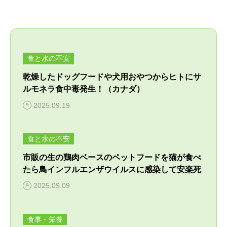
病気・症状
めじろ台診療
よくある質問
困った時はここ
移動式診療
アクセス
食と水の不安
獣医師紹介
電話相談
乾燥したドッグフードや犬用おやつからヒトにサ
須崎院長が運営する各種サイト
ルモネラ食中毒発生！（カナダ）
診療案内・申し込み
フォトチェック
2025.09.19
須崎サプリ
対応できないこと
須崎動物病院のサプリメント販売サイト
バイオレゾナンストリートメント
食と水の不安
ケース別対応窓口
バイオレゾナンストリートメントとは
ペットアカデミー
市販の生の鶏肉ベースのペットフードを猫が食べ
病院概要
獣医師から学ぶペットのための通信講座
個別プログラム
たら鳥インフルエンザウイルスに感染して安楽死
2025.09.09
季節パック
ペット食育協会
獣医学と栄養学の適切な知識の普及
食事・栄養