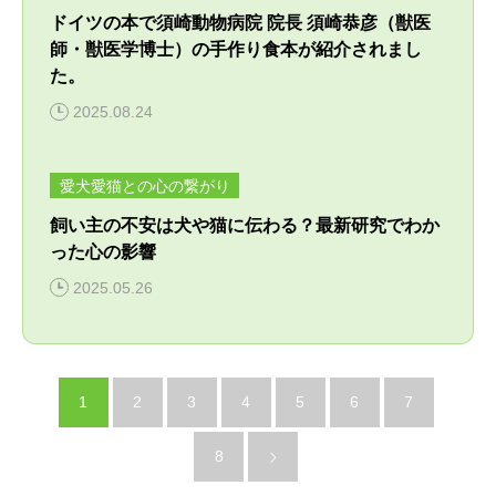
ドイツの本で須崎動物病院 院長 須崎恭彦（獣医
師・獣医学博士）の手作り食本が紹介されまし
た。
2025.08.24
愛犬愛猫との心の繋がり
飼い主の不安は犬や猫に伝わる？最新研究でわか
った心の影響
2025.05.26
1
2
3
4
5
6
7
8