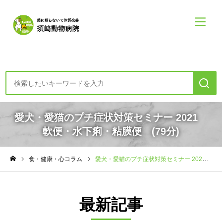
診療案内・申し込み
愛犬・愛猫のプチ症状対策セミナー 2021
軟便・水下痢・粘膜便 (79分)
初めての方へー診療の方針
食・健康・心コラム
愛犬・愛猫のプチ症状対策セミナー 2021 軟便・水下痢・粘膜便 (79分)
食・健康・心コラム
ホーム
須崎動物病院について
最新記事
須崎動物病院について
診療案内メニュー