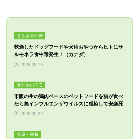
病気・症状
めじろ台診療
よくある質問
困った時はここ
移動式診療
アクセス
食と水の不安
獣医師紹介
電話相談
乾燥したドッグフードや犬用おやつからヒトにサ
須崎院長が運営する各種サイト
ルモネラ食中毒発生！（カナダ）
診療案内・申し込み
フォトチェック
2025.09.19
須崎サプリ
対応できないこと
須崎動物病院のサプリメント販売サイト
バイオレゾナンストリートメント
食と水の不安
ケース別対応窓口
バイオレゾナンストリートメントとは
ペットアカデミー
市販の生の鶏肉ベースのペットフードを猫が食べ
病院概要
獣医師から学ぶペットのための通信講座
個別プログラム
たら鳥インフルエンザウイルスに感染して安楽死
2025.09.09
季節パック
ペット食育協会
獣医学と栄養学の適切な知識の普及
食事・栄養