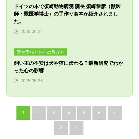
ドイツの本で須崎動物病院 院長 須崎恭彦（獣医
師・獣医学博士）の手作り食本が紹介されまし
た。
2025.08.24
愛犬愛猫との心の繋がり
飼い主の不安は犬や猫に伝わる？最新研究でわか
った心の影響
2025.05.26
1
2
3
4
5
6
7
8