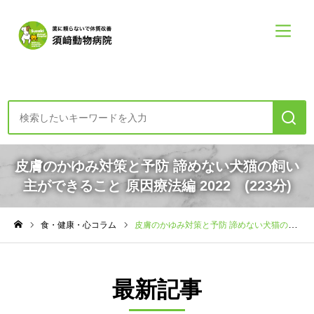
診療案内・申し込み
皮膚のかゆみ対策と予防 諦めない犬猫の飼い
主ができること 原因療法編 2022 (223分)
初めての方へー診療の方針
食・健康・心コラム
皮膚のかゆみ対策と予防 諦めない犬猫の飼い主ができること 原因療法編 2022 (223分)
食・健康・心コラム
ホーム
須崎動物病院について
最新記事
須崎動物病院について
診療案内メニュー