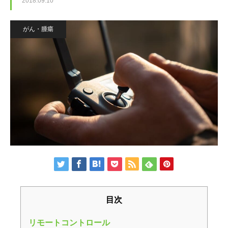
2018.09.10
病気・症状
めじろ台診療
よくある質問
がん・腫瘍
困った時はここ
移動式診療
アクセス
獣医師紹介
電話相談
須崎院長が運営する各種サイト
診療案内・申し込み
フォトチェック
須崎サプリ
対応できないこと
須崎動物病院のサプリメント販売サイト
バイオレゾナンストリートメント
ケース別対応窓口
バイオレゾナンストリートメントとは
ペットアカデミー
病院概要
獣医師から学ぶペットのための通信講座
個別プログラム
季節パック
目次
ペット食育協会
獣医学と栄養学の適切な知識の普及
リモートコントロール