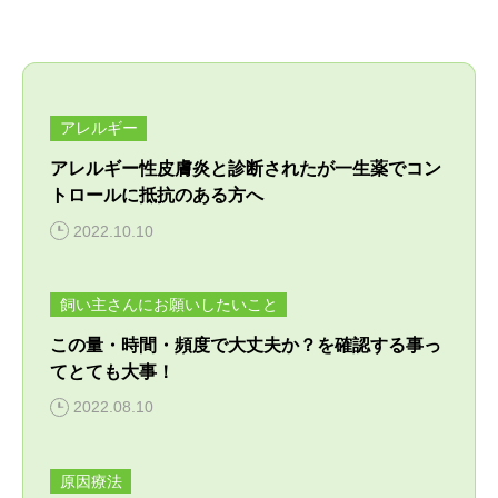
病気・症状
めじろ台診療
よくある質問
困った時はここ
移動式診療
アクセス
アレルギー
獣医師紹介
電話相談
アレルギー性皮膚炎と診断されたが一生薬でコン
須崎院長が運営する各種サイト
トロールに抵抗のある方へ
診療案内・申し込み
フォトチェック
2022.10.10
須崎サプリ
対応できないこと
須崎動物病院のサプリメント販売サイト
バイオレゾナンストリートメント
飼い主さんにお願いしたいこと
ケース別対応窓口
バイオレゾナンストリートメントとは
ペットアカデミー
この量・時間・頻度で大丈夫か？を確認する事っ
病院概要
獣医師から学ぶペットのための通信講座
個別プログラム
てとても大事！
2022.08.10
季節パック
ペット食育協会
獣医学と栄養学の適切な知識の普及
原因療法