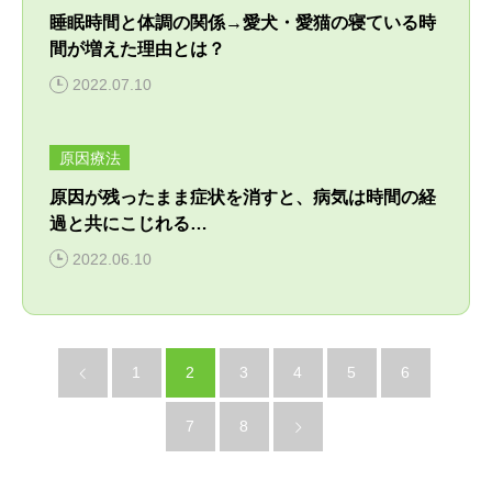
睡眠時間と体調の関係→愛犬・愛猫の寝ている時
間が増えた理由とは？
2022.07.10
原因療法
原因が残ったまま症状を消すと、病気は時間の経
過と共にこじれる…
2022.06.10
1
2
3
4
5
6
7
8