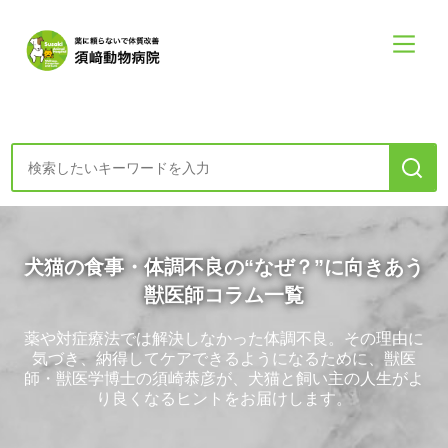
診療案内・申し込み
犬猫の食事・体調不良の“なぜ？”に向きあう
初めての方へー診療の方針
獣医師コラム一覧
食・健康・心コラム
薬や対症療法では解決しなかった体調不良。その理由に
気づき、納得してケアできるようになるために、獣医
師・獣医学博士の須崎恭彦が、犬猫と飼い主の人生がよ
須崎動物病院について
り良くなるヒントをお届けします。
須崎動物病院について
診療案内メニュー