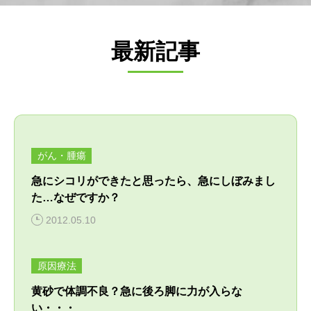
病気・症状
めじろ台診療
よくある質問
最新記事
困った時はここ
移動式診療
アクセス
獣医師紹介
電話相談
須崎院長が運営する各種サイト
診療案内・申し込み
フォトチェック
須崎サプリ
がん・腫瘍
対応できないこと
須崎動物病院のサプリメント販売サイト
バイオレゾナンストリートメント
急にシコリができたと思ったら、急にしぼみまし
ケース別対応窓口
バイオレゾナンストリートメントとは
た…なぜですか？
ペットアカデミー
2012.05.10
病院概要
獣医師から学ぶペットのための通信講座
個別プログラム
季節パック
原因療法
ペット食育協会
黄砂で体調不良？急に後ろ脚に力が入らな
獣医学と栄養学の適切な知識の普及
い・・・