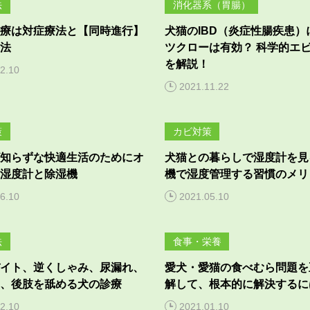
法
消化器系（胃腸）
療は対症療法と【同時進行】
犬猫のIBD（炎症性腸疾患）
法
ツクローは有効？ 科学的エ
を解説！
2.10
2021.11.22
策
カビ対策
知らずな快適生活のためにオ
犬猫との暮らしで湿度計を見
湿度計と除湿機
機で湿度管理する習慣のメリ
6.10
2021.05.10
法
食事・栄養
イト、逆くしゃみ、尿漏れ、
愛犬・愛猫の食べむら問題を
、後肢を舐める犬の診療
解して、根本的に解決するに
2.10
2021.01.10