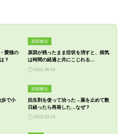
原因療法
・愛猫の
原因が残ったまま症状を消すと、病気
は？
は時間の経過と共にこじれる…
2022.06.10
原因療法
散歩で小
抗生剤を使って治った→薬を止めて数
日経ったら再発した…なぜ？
2022.02.10