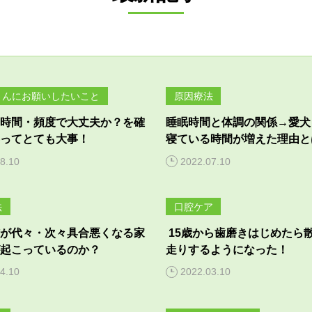
さんにお願いしたいこと
原因療法
時間・頻度で大丈夫か？を確
睡眠時間と体調の関係→愛犬
ってとても大事！
寝ている時間が増えた理由と
8.10
2022.07.10
法
口腔ケア
が代々・次々具合悪くなる家
15歳から歯磨きはじめたら
起こっているのか？
走りするようになった！
4.10
2022.03.10