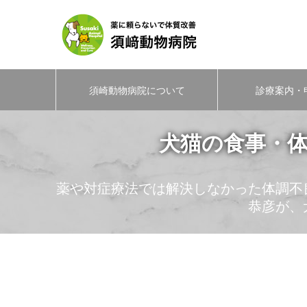
須崎動物病院について
診療案内・
犬猫の食事・体
薬や対症療法では解決しなかった体調不
恭彦が、