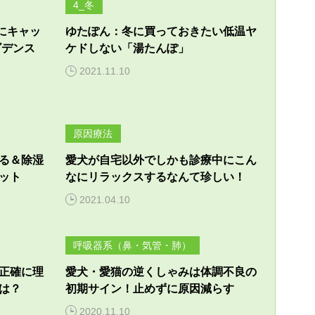
4_冬
にキャッ
ゆたぽん：冬に買っておきたい低温ヤ
ビデンス
ケドしない「湯たんぽ」
2021.11.10
原因療法
る＆除湿
愛犬が自宅以外でしかも診療中にこん
ット
なにリラックスするなんて珍しい！
2021.04.10
呼吸器系（鼻・気管・肺）
正確に理
愛犬・愛猫の逆くしゃみは体調不良の
は？
初期サイン！止めずに原因減らす
2020.11.10