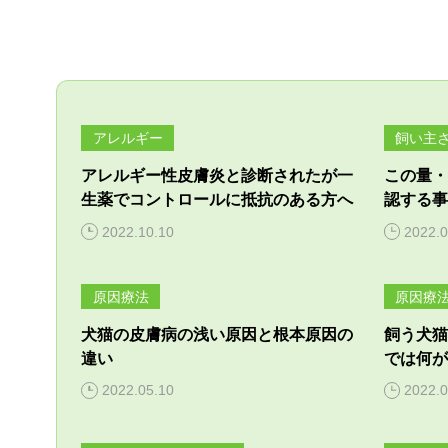
アレルギー
飼い主
アレルギー性皮膚炎と診断されたが一
この量・
生薬でコントロールに抵抗のある方へ
認する事
2022.10.10
2022.0
原因療法
原因療
犬猫の皮膚病の浅い原因と根本原因の
飼う犬猫
違い
では何が
2022.05.10
2022.0