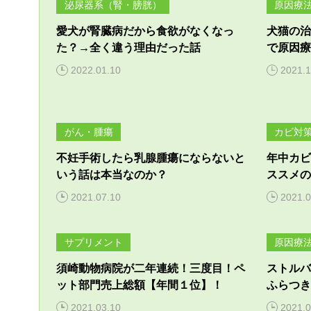
泌尿器系（腎・膀胱）
原因療
愛犬が腎臓病だから食欲がなくなっ
犬猫の治
た？→全く違う理由だった話
で原因療
2022.01.10
2021.1
がん・腫瘍
カビ対
不妊手術したら乳腺腫瘍にならないと
年中カビ
いう話は本当なのか？
ススメの
2021.07.10
2021.0
サプリメント
原因療
須崎動物病院が二年連続！三度目！ペ
ストルバ
ット部門売上総額【年間１位】！
ふらつき
2021.03.10
2021.0